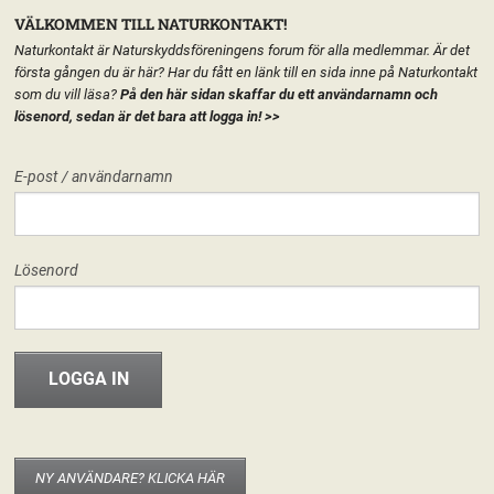
VÄLKOMMEN TILL NATURKONTAKT!
Naturkontakt är Naturskyddsföreningens forum för alla medlemmar. Är det
första gången du är här? Har du fått en länk till en sida inne på Naturkontakt
som du vill läsa?
På den här sidan skaffar du ett användarnamn och
lösenord, sedan är det bara att logga in!
>>
MENY
E-post / användarnamn
HEM
FÖRENINGEN
START
NATURSKYDDSFÖRENINGEN I VEMMENHÖGSBYGDEN
FORUM
Lösenord
LÄGG TILL EN TEXT HÄR PÅ SIDAN
FÖRENINGEN
Naturskyddsföreningen i Vemmenhögsbygden
Hej världen!
INFO & MATERIAL
29 maj, 2013
riksforeningen
Välkommen hit! I den nya versionen av Naturkontakt som släpptes 20
november 2012 har varje del av Naturskyddsföreningen fått en egen
startsida. Det går att publicera texter, material eller bara ha sidan som
NY ANVÄNDARE? KLICKA HÄR
startsida för de grupper som berör kretsen/länsförbundet/nätverket. Det är